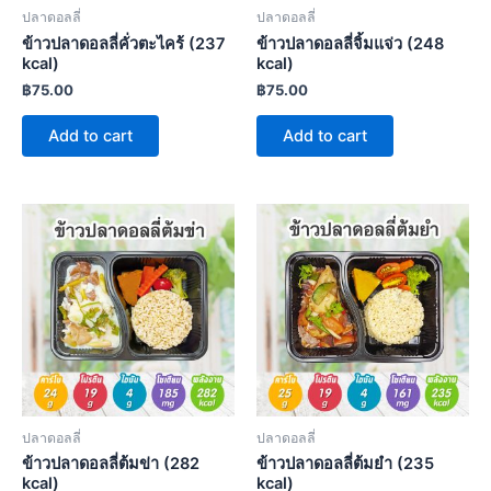
ปลาดอลลี่
ปลาดอลลี่
ข้าวปลาดอลลี่คั่วตะไคร้ (237
ข้าวปลาดอลลี่จิ้มแจ่ว (248
kcal)
kcal)
฿
75.00
฿
75.00
Add to cart
Add to cart
ปลาดอลลี่
ปลาดอลลี่
ข้าวปลาดอลลี่ต้มข่า (282
ข้าวปลาดอลลี่ต้มยำ (235
kcal)
kcal)