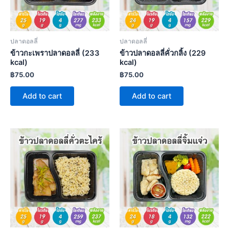
ปลาดอลลี่
ปลาดอลลี่
ข้าวกะเพราปลาดอลลี่ (233
ข้าวปลาดอลลี่คั่วกลิ้ง (229
kcal)
kcal)
฿
75.00
฿
75.00
Add to cart
Add to cart