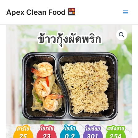
Skip
Main
Apex Clean Food
to
Men
content
ข้าว
กุ้ง
ผัด
พริก
แคลอรี่
(254
kcal)
quantity